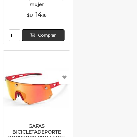
mujer
14
$U
,16
Comprar
GAFAS
BICICLETADEPORTE