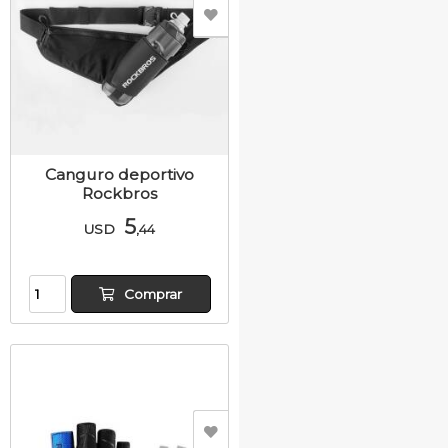
Canguro deportivo
Rockbros
5
USD
,44
Comprar