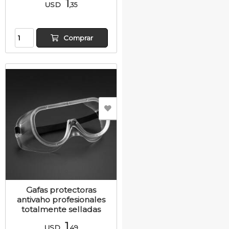
1
USD
,35
Comprar
Gafas protectoras
antivaho profesionales
totalmente selladas
1
USD
,49