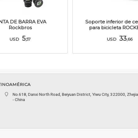
NTA DE BARRA EVA
Soporte inferior de c
Rockbros
para bicicleta ROC
5
33
USD
USD
,57
,66
TINOAMÉRICA
No.618, Danxi North Road, Beiyuan District, Yiwu City, 322000, Zheji
- China