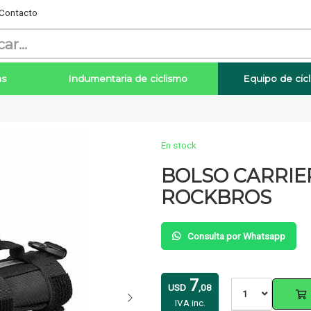
Contacto
as
Indumentaria de ciclismo
Equipo de cic
En stock
BOLSO CARRIE
ROCKBROS
Enviar
Consulta por Whatsapp
7
USD
,08
1
IVA inc.