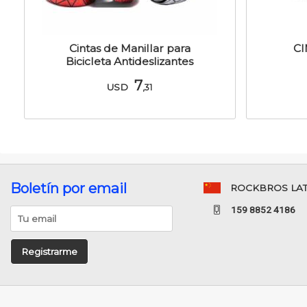
Cintas de Manillar para
CI
Bicicleta Antideslizantes
7
USD
,31
Boletín por email
ROCKBROS LA
159 8852 4186
Registrarme