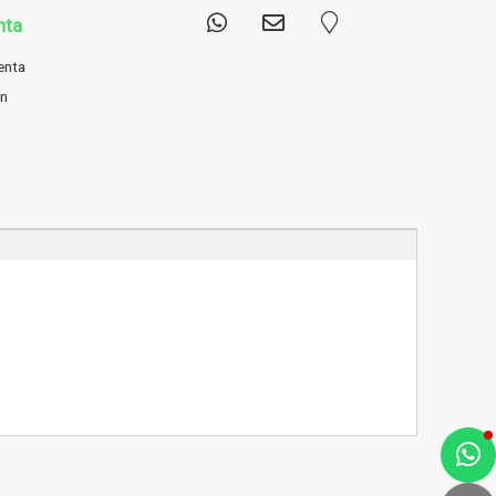
nta
enta
ín
a
e