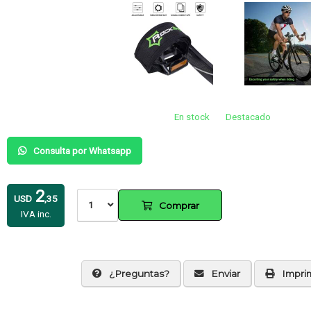
En stock
Destacado
Consulta por Whatsapp
2
USD
,35
1
Comprar
IVA inc.
¿Preguntas?
Enviar
Imprim