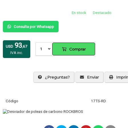
En stock
Destacado
Consulta por Whatsapp
93
USD
,67
1
Comprar
IVA inc.
¿Preguntas?
Enviar
Imprim
Código
17TS-RD